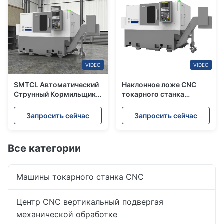
VIDEO
VIDEO
SMTCL Автоматический
Наклонное ложе CNC
Струнный Кормильщик
токарного станка
Наклонное Постельное
HTC30H Высокоточная
CNC Токарный станк
обработка различных
Запросить сейчас
Запросить сейчас
HTC30H для продажи,
деталей малого размера
предназначенный для
CNC токарный станк
производства
Все категории
небольших деталей
Машины токарного станка CNC
Центр CNC вертикальный подвергая
механической обработке