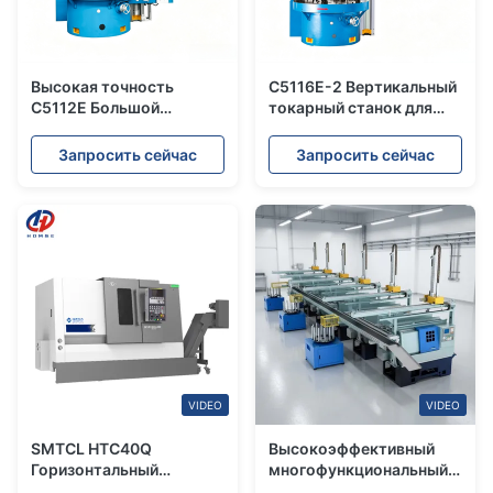
Высокая точность
C5116E-2 Вертикальный
C5112E Большой
токарный станок для
диаметр рабочего
токарной обработки
участка Обработка
металла со стабильной
Запросить сейчас
Запросить сейчас
прочная структура
производительностью и
Промышленный
высокой
одноколонный
производительностью с
вертикальный токарный
одной колонной
станк
VIDEO
VIDEO
SMTCL HTC40Q
Высокоэффективный
Горизонтальный
многофункциональный
токарный станок с ЧПУ с
токарный станок с ЧПУ,