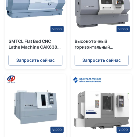
VIDEO
VIDEO
SMTCL Flat Bed CNC
Высокоточный
Lathe Machine CAK6385
горизонтальный
Экономическая станка с
токарный станок
ЧПУ
CAK5085
Запросить сейчас
Запросить сейчас
Металлорежущий
токарный станок SMTCL
Плоскошлифовальный
станок с ЧПУ
VIDEO
VIDEO