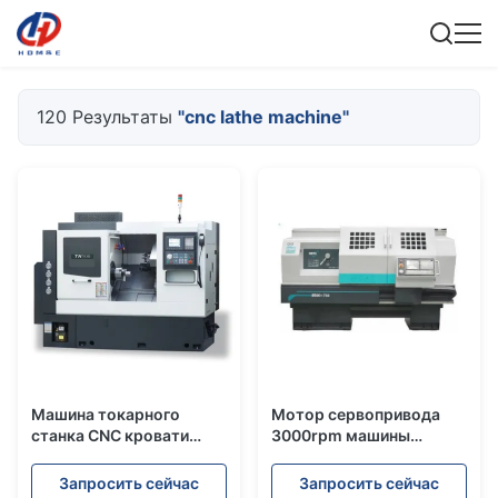
120 Результаты
"cnc lathe machine"
Машина токарного
Мотор сервопривода
станка CNC кровати
3000rpm машины
скоса оси машины 3
токарного станка CNC
центра мельницы
плоской кровати
Запросить сейчас
Запросить сейчас