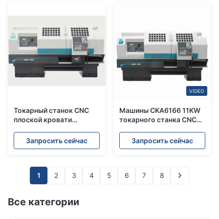
филировать
VIDEO
Токарный станок CNC
Машины CKA6166 11KW
плоской кровати
токарного станка CNC
всеобщий подвергает
Torno плоской кровати с
5.5KW мотор
носом шпинделя D8
Запросить сейчас
Запросить сейчас
механической
обработке
CKA6140/CKA6140i
1
2
3
4
5
6
7
8
Все категории