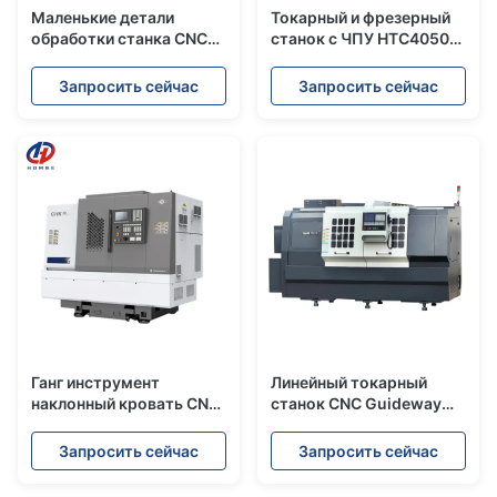
Маленькие детали
Токарный и фрезерный
обработки станка CNC
станок с ЧПУ HTC4050s
токарного станка
Высокая точность 0,003
HTC16-6 рукава
мм Токарный станок с
Запросить сейчас
Запросить сейчас
шпиндель Банды
ЧПУ
инструмент наклонного
кровати CNC токарный
станк
Ганг инструмент
Линейный токарный
наклонный кровать CNC
станок CNC Guideway
станка CHK46
подвергает металл
Автоматический тип
механической
Запросить сейчас
Запросить сейчас
банды станка с
обработке CNC FTL550
штанговым питателем
поворачивая