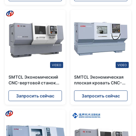
поворота CNC Hdtn600
CKD6140i 5.5KW
VIDEO
VIDEO
SMTCL Экономический
SMTCL Экономическая
CNC-вертовой станок
плоская кровать CNC-
CAK5085 Плоская
вертовая машина
кровать CNC-вертовой
CAK4085 CNC-вертовая
Запросить сейчас
Запросить сейчас
станок 500 мм CNC-
машина
вертовой станок