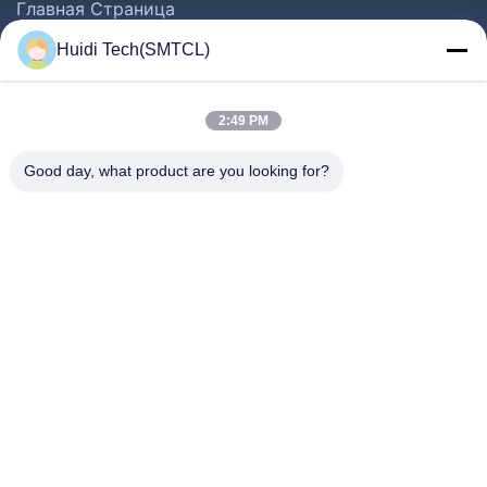
Главная Страница
Продукция
Huidi Tech(SMTCL)
Ролики
О Компании
2:49 PM
Наша Фабрика
Good day, what product are you looking for?
Контроль Качества
Контактные Данные
Отправить Запрос
Новости
Следуйте За Нами.