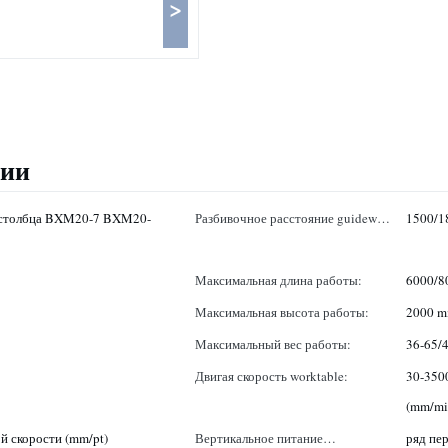
>
ции
 столбца BXM20-7 BXM20-
Разбивочное расстояние guideway
1500/1
кровати машины:
Максимальная длина работы:
6000/8
Максимальная высота работы:
2000 
Максимальный вес работы:
36-65/4
Двигая скорость worktable:
30-350
(mm/mi
й скорости (mm/pt)
Вертикальное питание
ряд пер