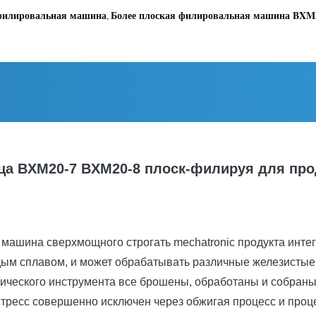
 филировальная машина
Более плоская филировальная машина BXM
вертикальной более плоской
,
головы (в перемещение):
ца BXM20-7 BXM20-8 плоск-филируя для пр
ашина сверхмощного строгать mechatronic продукта интег
дым сплавом, и может обрабатывать различные железистые
ического инструмента все брошены, обработаны и собран
стресс совершенно исключен через обжигая процесс и проц