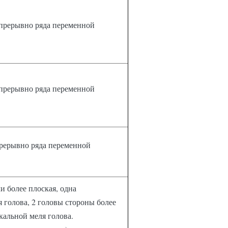
епрерывно ряда переменной
епрерывно ряда переменной
прерывно ряда переменной
и более плоская, одна
 голова, 2 головы стороны более
кальной меля голова.