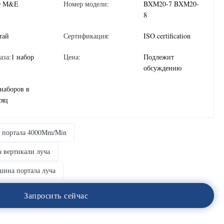
 M&E
Номер модели:
BXM20-7 BXM20-
8
тай
Сертификация:
ISO certification
аза:
1 набор
Цена:
Подлежит
обсуждению
 наборов в
сяц
 портала 4000Mm/Min
 вертикали луча
шина портала луча
З
а
п
р
о
с
и
т
ь
с
е
й
ч
а
с