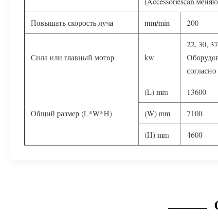
(Accessoriescan меняю
Повышать скорость луча
mm/min
200
22
,
30
,
37
Сила или главный мотор
kw
Оборудов
согласно
(L) mm
13600
Общий размер (L*W*H)
(W) mm
7100
(H) mm
4600