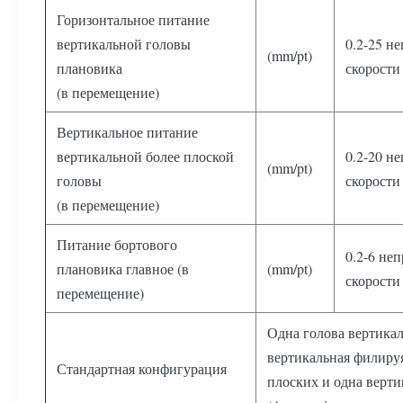
Горизонтальное питание
вертикальной головы
0.2-25 н
(mm/pt)
плановика
скорости
(в перемещение)
Вертикальное питание
вертикальной более плоской
0.2-20 н
(mm/pt)
головы
скорости
(в перемещение)
Питание бортового
0.2-6 не
плановика главное (в
(mm/pt)
скорости
перемещение)
Одна голова вертикал
вертикальная филируя
Стандартная конфигурация
плоских и одна верти