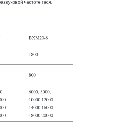
развуковой частоте гася.
7
BXM20-8
1800
800
0
,
6000
,
8000
,
000
10000,12000
000
14000,16000
000
18000,20000