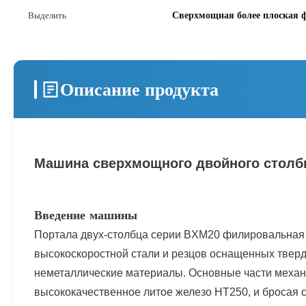
вертикальной головы плановика (в
Сверхмощная более плоская
Выделить
перемещение):
Описание продукта
Машина сверхмощного двойного столб
Введение машины
Портала двух-столбца серии BXM20 филировальная м
высокоскоростной стали и резцов оснащенных твер
неметаллические материалы. Основные части механ
высококачественное литое железо HT250, и бросая 