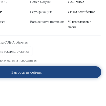
TCL
Номер модели:
CA6150B/A
Р
Сертификация:
CE ISO certification
аза:
1
Возможность поставки:
50 комплектов в
месяц
нка CDE-A обычная
на токарного станка
ого металла поворачивая
З
а
п
р
о
с
и
т
ь
с
е
й
ч
а
с