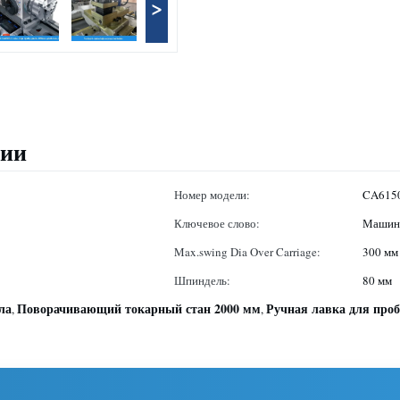
>
ции
Номер модели:
CA615
Ключевое слово:
Машины
Max.swing Dia Over Carriage:
300 мм
Шпиндель:
80 мм
ла
Поворачивающий токарный стан 2000 мм
Ручная лавка для проб
,
,