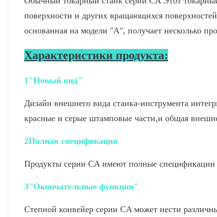
Обычный токарный станк серии CA Этот токарный
поверхности и других вращающихся поверхностей
основанная на модели "А", получает несколько п
Характеристики продукта:
1"Новый вид"
Дизайн внешнего вида станка-инструмента интегр
красные и серые штамповые части,и общая внешно
2Полная спецификация
Продукты серии CA имеют полные спецификации и
3"Окончательные функции"
Степной конвейер серии CA может нести различны