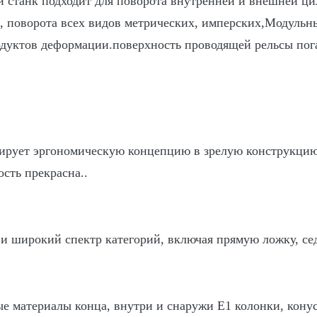
 станк подходит для поворота внутренней и внешней ци
, поворота всех видов метрических, имперских,Модульн
родуктов деформации.поверхность проводящей рельсы по
ирует эргономическую концепцию в зрелую конструкцию 
сть прекрасна..
 широкий спектр категорий, включая прямую ложку, се
е материалы конца, внутри и снаружи E1 колонки, кон