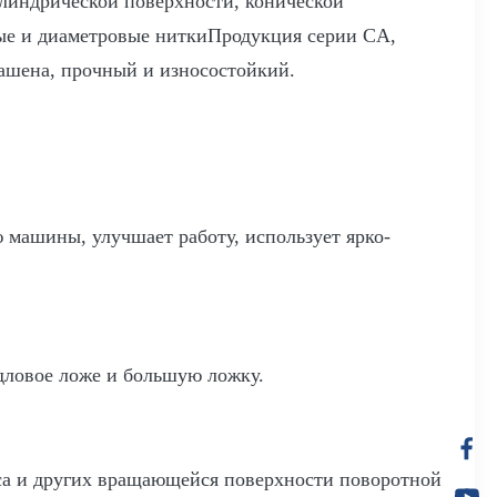
линдрической поверхности, конической
ые и диаметровые ниткиПродукция серии CA,
гашена, прочный и износостойкий.
машины, улучшает работу, использует ярко-
дловое ложе и большую ложку.
уса и других вращающейся поверхности поворотной