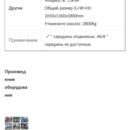
Мощность: 15kVA
Другие
Общий размер (L×W×H):
2650x1360x1800mm
Утяжелите (около): 2800Kg
«* " середины опционные, «N/A "
Примечание
середины не доступные.
Произвед
ение
оборудова
ния