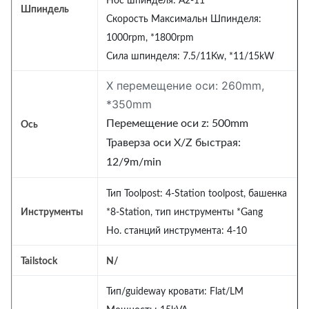
Нос шпинделя: A2-11
Шпиндель
Скорость Максимальн Шпинделя:
1000rpm, *1800rpm
Сила шпинделя: 7.5/11Kw, *11/15kW
X перемещение оси: 260mm,
*350mm
Перемещение оси z: 500mm
Ось
Траверза оси X/Z быстрая:
12/9m/min
Тип Toolpost: 4-Station toolpost, башенка
Инструменты
*8-Station, тип инструменты *Gang
Но. станций инструмента: 4-10
Tailstock
N/
Тип/guideway кровати: Flat/LM