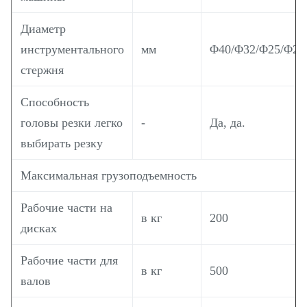
Диаметр
инструментального
мм
Φ40/Φ32/Φ25/Φ20
стержня
Способность
головы резки легко
-
Да, да.
выбирать резку
Максимальная грузоподъемность
Рабочие части на
в кг
200
дисках
Рабочие части для
в кг
500
валов