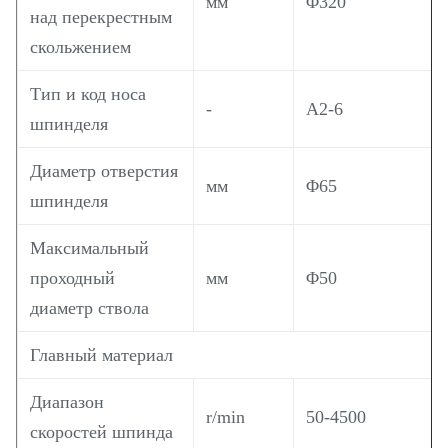
мм
Φ320
над перекрестным
скольжением
Тип и код носа
-
A2-6
шпинделя
Диаметр отверстия
мм
Φ65
шпинделя
Максимальный
проходный
мм
Φ50
диаметр ствола
Главный материал
Диапазон
r/min
50-4500
скоростей шпинда