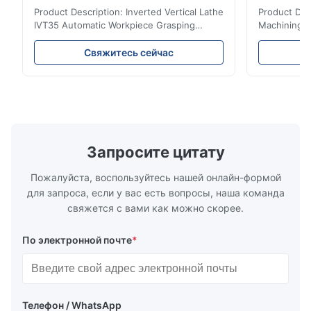
компоновкой и автоматическим
Product Description: Inverted Vertical Lathe
Product Des
захватом заготовки
IVT35 Automatic Workpiece Grasping
Machining C
Automated Production Line CNC Lathe
Mineral Cas
IVT35 automated production line stands
Machining C
Свяжитесь сейчас
out with standardized modular design and
for the pro
a rigid frame-type bed for excellent
parts in en
precision retention. Its inverted spindle
other indust
combined with a large-angle bed guard
vertical fiv
ensures superior chip evacuation.
independent
Featuring a compact footprint and flexible
Technology 
layout, it integrates turning, drilling and
fast moving
Запросите цитату
boring for multi-process machining. Ideal
acceleration
for
by torque m
Пожалуйста, воспользуйтесь нашей онлайн-формой
для запроса, если у вас есть вопросы, наша команда
свяжется с вами как можно скорее.
По электронной почте
*
Телефон / WhatsApp